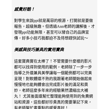
感覺好酷！
對學生來說ppt就是萬惡的根源，打開就是要做
報告，超級無趣。但透過Ann老師的講解後，才
發現ppt功能無限，甚至可以替自己的品牌宣
傳，好多小技巧我都迫不及待想趕快試玩～
美感與技巧兼具的實用寶典
這套寶典實在太棒了！不管需要什麼樣的影片
都可以找得到使用的範例，老師除了一步一步
指導之外還兼具美學讓每一個範例都可以完美
呈現！對軟體還不熟的我跟著老師開始做起來
慢慢地也能夠體會出完成影片後的滿足和奧
妙，老師這麼多年來的經驗果然濃縮出大補
丸！ 尤其後面還幫忙整理能夠使用到的免費網
站和資源，這些都好珍貴真的需要筆記下來，
有老師幫忙畫重點的感覺真好！