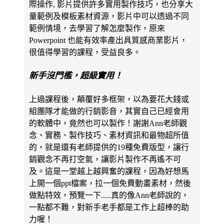
際操作, 影片提供許多實用製作技巧，也分享大
量範例及模板素材資源，影片中可以透過不同
範例情境，去學習了解怎麼製作，原來
Powerpoint 也能有效率產出具質感商業影片，
很值得學習的課程，受益良多。
新手沒門檻，超級實用！
上過課程後，顛覆好多框架，以為要花大錢或
組團隊才能做的行銷影音，其實自己已經會用
的軟體中，竟然也可以製作！謝謝Ann老師觀
念、實務、製作技巧、素材資訊和最物超所值
的，就是還有老師提供的19種免費版型，讓行
銷觀念不再打空氣，讓影片製作不再遙不可
及。這是一堂越上越興奮的課程，因為好想馬
上開一個ppt檔案，拉一個免費動畫素材，然後
做點特效，預覽一下.....真的像Ann老師說的，
一點都不難，對新手老手都是工作上超棒的助
力喔！