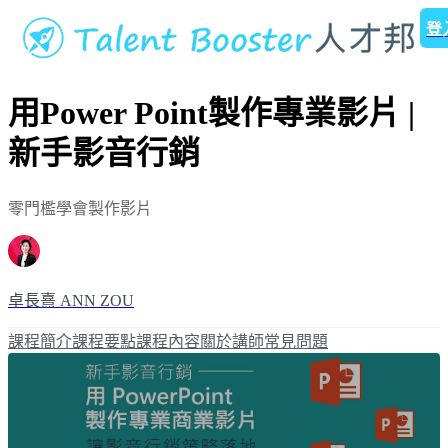
登
用Power Point製作專業影片 |
新手影音行銷
零門檻學會製作影片
卓長熹 ANN ZOU
課程簡介
課程要點
課程內容
關於講師
常見問題