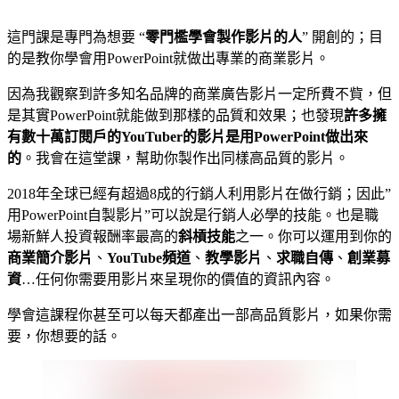
這門課是專門為想要 “
零門檻學會製作影片的人
” 開創的；目
的是教你學會用PowerPoint就做出專業的商業影片。
因為我觀察到許多知名品牌的商業廣告影片一定所費不貲，但
是其實PowerPoint就能做到那樣的品質和效果；也發現
許多擁
有數十萬訂閱戶的YouTuber的影片是用PowerPoint做出來
的
。我會在這堂課，幫助你製作出同樣高品質的影片。
2018年全球已經有超過8成的行銷人利用影片在做行銷；因此”
用PowerPoint自製影片”可以說是行銷人必學的技能。也是職
場新鮮人投資報酬率最高的
斜槓技能
之一。你可以運用到你的
商業簡介影片
、
YouTube頻道
、
教學影片
、
求職自傳
、
創業募
資
…任何你需要用影片來呈現你的價值的資訊內容。
學會這課程你甚至可以每天都產出一部高品質影片，如果你需
要，你想要的話。