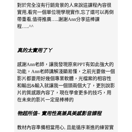
對於完全沒有行銷背景的人來說這課程內容很
實用,看完一個單位現學現實作,忘了還可以再倒
帶重看,值得推廣…..謝謝Ann分享這棒課
程…..^^
真的太實用了ㄚ
感謝Ann老師，讓我發現原來PPT有如此強大的
功能，Ann老師講解淺顯易懂，之前光要做一個
影片都要用好幾個專業軟體，光檔案的相容性
和輸出&輸入就讓我一個頭兩個大了，更別說影
片的質感跟內容了，現在學會更多的技巧，用
在未來的影片一定是棒棒的
物超所值~ 實用性高兼具美感影音課程
教材內容準備相當用心, 且能循序漸進的練習實